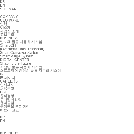
KR
EN
SITE MAP
COMPANY
CEO 인사말
연혁
CI소개
사업장 소개
고객문의
BUSINESS
반도체 물류 자동화 시스템
Smart OHT
(Overhead Hoist Transport)
Smart Conveyor System
Smart Purge System
DIGITAL CENTER
Shaping the Future
최첨단 물류 자동화 시스템
소프트웨어 중심의 물류 자동화 시스템
IR
IR 페이지
CAREERS
인사제도
채용공고
ESG
윤리경영
부패방지방침
윤리규범
분쟁광물 관리정책
비윤리 신고
KR
EN
BUSINESS