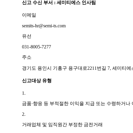
신고 수신 부서 : 세미티에스 인사팀
이메일
semits-hr@semi-ts.com
유선
031-8005-7277
주소
경기도 용인시 기흥구 용구대로2211번길 7, 세미티
신고대상 유형
1.
금품·향응 등 부적절한 이익을 지급 또는 수령하거나
2.
거래업체 및 임직원간 부정한 금전거래