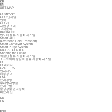
KR
EN
SITE MAP
COMPANY
CEO 인사말
연혁
CI소개
사업장 소개
고객문의
BUSINESS
반도체 물류 자동화 시스템
Smart OHT
(Overhead Hoist Transport)
Smart Conveyor System
Smart Purge System
DIGITAL CENTER
Shaping the Future
최첨단 물류 자동화 시스템
소프트웨어 중심의 물류 자동화 시스템
IR
IR 페이지
CAREERS
인사제도
채용공고
ESG
윤리경영
부패방지방침
윤리규범
분쟁광물 관리정책
비윤리 신고
KR
EN
ESG