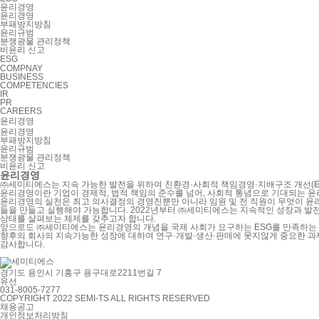
윤리경영
윤리경영
부패방지방침
윤리규범
분쟁광물 관리정책
비윤리 신고
ESG
COMPNAY
BUSINESS
COMPETENCIES
IR
PR
CAREERS
윤리경영
윤리경영
부패방지방침
윤리규범
분쟁광물 관리정책
비윤리 신고
윤리경영
㈜세미티에스는 지속 가능한 발전을 위하여 친환경·사회적 책임경영·지배구조 개선(ESG; E
윤리경영이란 기업이 경제적, 법적 책임의 준수를 넘어, 사회적 통념으로 기대되는 
윤리경영의 실천은 최고 의사결정의 경영진뿐만 아니라 임원 및 전 직원이 무엇이 윤리
들을 만들고 실행해야 가능합니다. 2022년부터 ㈜세미티에스는 지속적인 성장과 발
상태를 살펴보는 체제를 갖추고자 합니다.
앞으로도 ㈜세미티에스는 윤리경영의 개념을 국제 사회가 요구하는 ESG를 만족하는
향후의 회사의 지속가능한 성장에 대하여 연구·개발·생산·판매에 못지않게 중요한 과
감사합니다.
경기도 용인시 기흥구 용구대로2211번길 7
유선
031-8005-7277
COPYRIGHT 2022 SEMI-TS ALL RIGHTS RESERVED
채용공고
개인정보처리방침