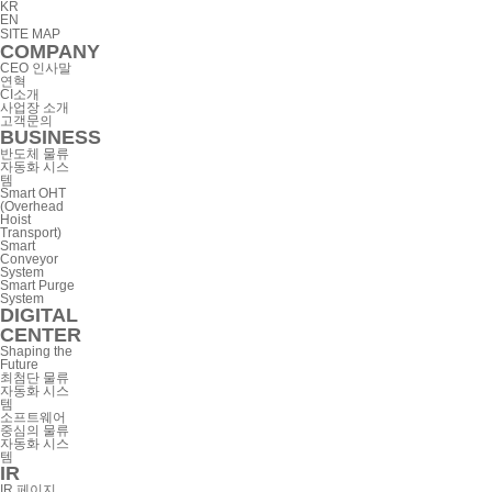
KR
EN
SITE MAP
COMPANY
CEO 인사말
연혁
CI소개
사업장 소개
고객문의
BUSINESS
반도체 물류
자동화 시스
템
Smart OHT
(Overhead
Hoist
Transport)
Smart
Conveyor
System
Smart Purge
System
DIGITAL
CENTER
Shaping the
Future
최첨단 물류
자동화 시스
템
소프트웨어
중심의 물류
자동화 시스
템
IR
IR 페이지