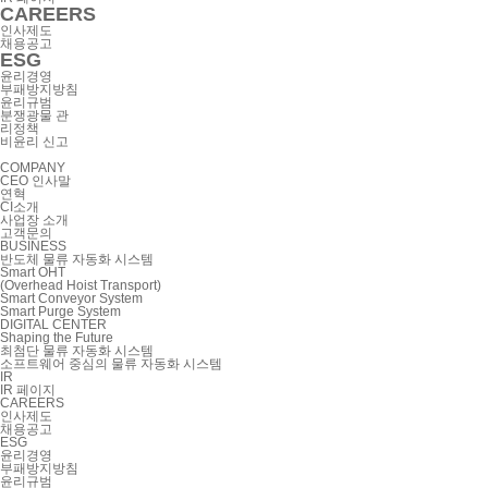
CAREERS
인사제도
채용공고
ESG
윤리경영
부패방지방침
윤리규범
분쟁광물 관
리정책
비윤리 신고
COMPANY
CEO 인사말
연혁
CI소개
사업장 소개
고객문의
BUSINESS
반도체 물류 자동화 시스템
Smart OHT
(Overhead Hoist Transport)
Smart Conveyor System
Smart Purge System
DIGITAL CENTER
Shaping the Future
최첨단 물류 자동화 시스템
소프트웨어 중심의 물류 자동화 시스템
IR
IR 페이지
CAREERS
인사제도
채용공고
ESG
윤리경영
부패방지방침
윤리규범